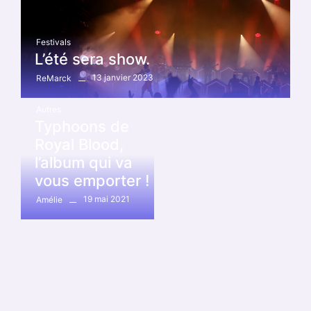
Festivals
L’été sera show.
13 janvier 2023
ReMarck
Autres
Typhoons de
Royal Blood,
l’album qui va
vous emporter !
19 mai 2021
Amélie