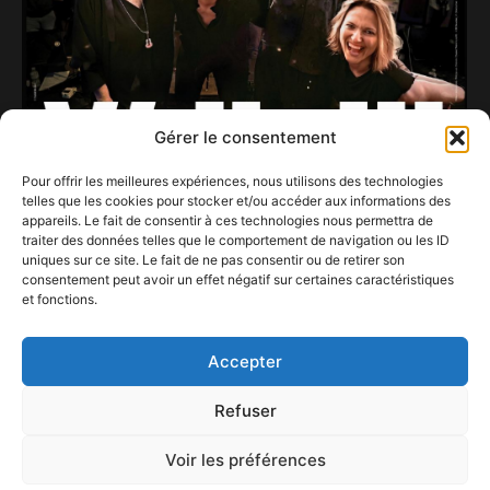
Gérer le consentement
Pour offrir les meilleures expériences, nous utilisons des technologies
telles que les cookies pour stocker et/ou accéder aux informations des
appareils. Le fait de consentir à ces technologies nous permettra de
traiter des données telles que le comportement de navigation ou les ID
uniques sur ce site. Le fait de ne pas consentir ou de retirer son
Concert de ‘BJ Scott and The Divine Rebels’ au
consentement peut avoir un effet négatif sur certaines caractéristiques
W:halll le Dimanche 11 janvier 2026 à 16.00 h
et fonctions.
… concours gratuit : 3…
8 décembre 2025
Accepter
Refuser
Voir les préférences