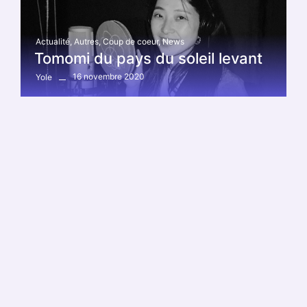
Actualité
,
Autres
,
Coup de coeur
,
News
Tomomi du pays du soleil levant
16 novembre 2020
Yole