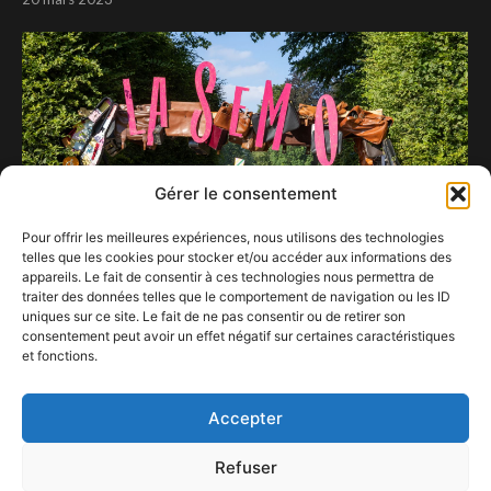
Gérer le consentement
Pour offrir les meilleures expériences, nous utilisons des technologies
telles que les cookies pour stocker et/ou accéder aux informations des
appareils. Le fait de consentir à ces technologies nous permettra de
traiter des données telles que le comportement de navigation ou les ID
uniques sur ce site. Le fait de ne pas consentir ou de retirer son
consentement peut avoir un effet négatif sur certaines caractéristiques
LaSemo 2025 : une première journée pleine de
et fonctions.
surprises, de feu et de guinguette !
12 juillet 2025
Accepter
Refuser