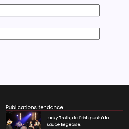
Publications tendance
Lucky Trolls, de l’Irish punk à la
sauce liégeoise.