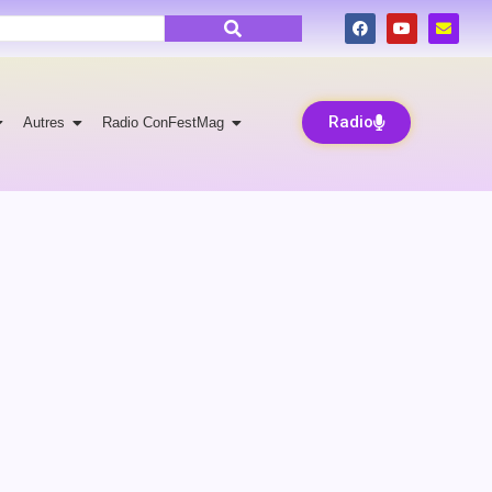
Radio
Autres
Radio ConFestMag