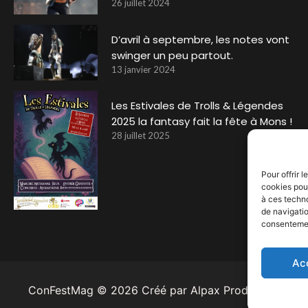
26 juillet 2024
D’avril à septembre, les notes vont
swinger un peu partout.
13 janvier 2024
Les Estivales de Trolls & Légendes
2025 la fantasy fait la fête à Mons !
28 juillet 2025
Pour offrir 
cookies pour
à ces techn
de navigatio
consentement
Ac
ConFestMag ©
2026
Créé par Alpax Production