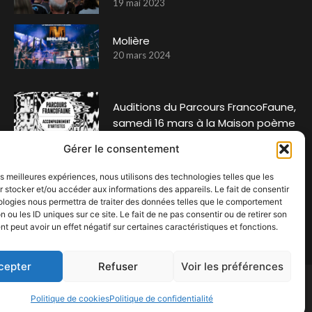
19 mai 2023
Molière
20 mars 2024
Auditions du Parcours FrancoFaune,
samedi 16 mars à la Maison poème
5 mars 2024
Gérer le consentement
L’Amour reste le thème privilégié
les meilleures expériences, nous utilisons des technologies telles que les
de Frédéric François.
 stocker et/ou accéder aux informations des appareils. Le fait de consentir
ologies nous permettra de traiter des données telles que le comportement
22 novembre 2023
n ou les ID uniques sur ce site. Le fait de ne pas consentir ou de retirer son
 peut avoir un effet négatif sur certaines caractéristiques et fonctions.
cepter
Refuser
Voir les préférences
Politique de cookies
Politique de confidentialité