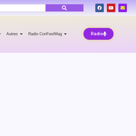
Radio
Autres
Radio ConFestMag