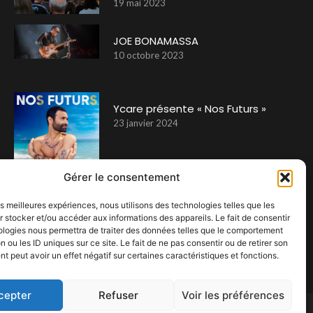
19 mai 2023
JOE BONAMASSA
10 octobre 2023
Ycare présente « Nos Futurs »
23 janvier 2024
Gérer le consentement
Emma Peters, Ugo et Leea au Bota
les meilleures expériences, nous utilisons des technologies telles que les
 stocker et/ou accéder aux informations des appareils. Le fait de consentir
21 novembre 2024
ologies nous permettra de traiter des données telles que le comportement
n ou les ID uniques sur ce site. Le fait de ne pas consentir ou de retirer son
 peut avoir un effet négatif sur certaines caractéristiques et fonctions.
cepter
Refuser
Voir les préférences