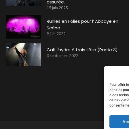
assurée.
15 juin 2025
Ruines en Folies pour l’ Abbaye en
Scène
9 juin 2022
Cali, l’hydre à trois tête (Partie 3).
3 septembre 2022
Pour offrir 
cookies pour
à ces techn
de navigatio
consentement
Ac