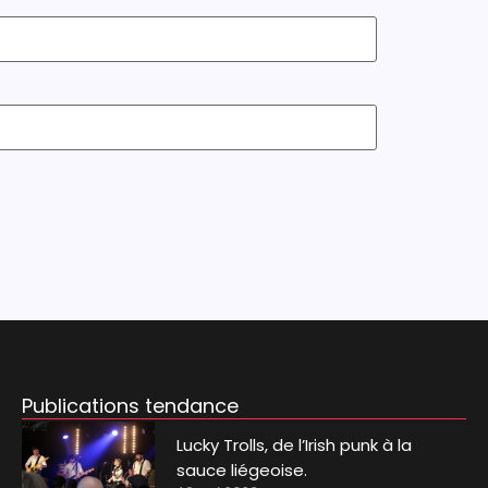
Publications tendance
Lucky Trolls, de l’Irish punk à la
sauce liégeoise.