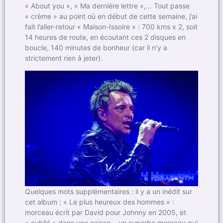
« About you », « Ma dernière lettre »,… Tout passe
« crème » au point où en début de cette semaine, j’ai
fait l’aller-retour « Maison-Issoire » : 700 kms x 2, soit
14 heures de route, en écoutant ces 2 disques en
boucle, 140 minutes de bonheur (car il n’y a
strictement rien à jeter).
Quelques mots supplémentaires : il y a un inédit sur
cet album : « Le plus heureux des hommes » :
morceau écrit par David pour Johnny en 2005, et
« oublié » dans une caisse… un superbe morceau qui