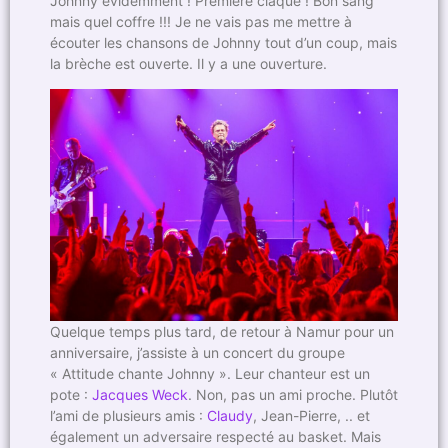
Johnny évidemment ! Première claque ! Bon sang
mais quel coffre !!! Je ne vais pas me mettre à
écouter les chansons de Johnny tout d’un coup, mais
la brèche est ouverte. Il y a une ouverture.
Quelque temps plus tard, de retour à Namur pour un
anniversaire, j’assiste à un concert du groupe
« Attitude chante Johnny ». Leur chanteur est un
pote :
Jacques Weck
. Non, pas un ami proche. Plutôt
l’ami de plusieurs amis :
Claudy
, Jean-Pierre, .. et
également un adversaire respecté au basket. Mais