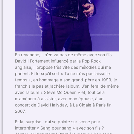
En revanche, il n’en va pas de même avec son fils
David ! Fortement influencé par la Pop Rock
anglaise, il propose très vite des mélodies qui me
parlent. Et lorsqu’il sort « Tu ne m’as pas laissé le
temps », en hommage à son grand-père en 1999, je
franchis le pas et j’achète l’album. J’en ferai de même
avec l’album « Steve Mc Queen » et, tout cela
m’amènera à assister, avec mon épouse, à un
concert de David Hallyday, à La Cigale à Paris fin
2007.
Et là, surprise : qui se pointe sur scène pour
interpréter « Sang pour sang » avec son fils ?