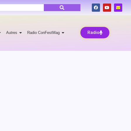
Radio
Autres
Radio ConFestMag