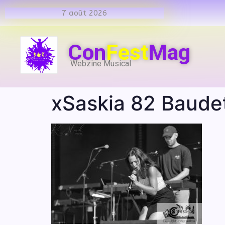
7 août 2026
Con
Fest
Mag
Webzine Musical
xSaskia 82 Baude