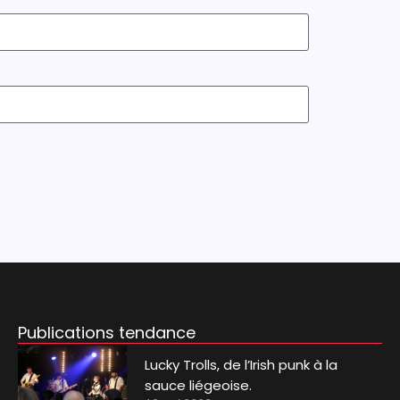
Publications tendance
Lucky Trolls, de l’Irish punk à la
sauce liégeoise.