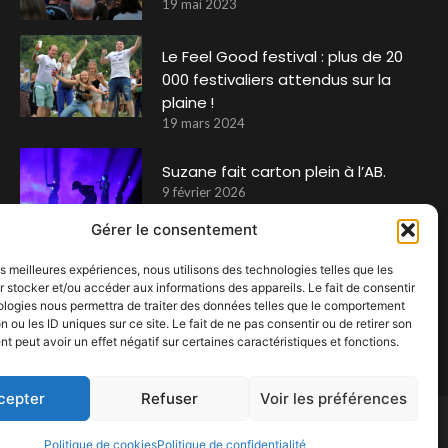
19 mai 2023
Le Feel Good festival : plus de 20
000 festivaliers attendus sur la
plaine !
19 mars 2024
Suzane fait carton plein à l’AB.
9 février 2026
Gérer le consentement
RCF
les meilleures expériences, nous utilisons des technologies telles que les
 stocker et/ou accéder aux informations des appareils. Le fait de consentir
31 août 2019
ologies nous permettra de traiter des données telles que le comportement
n ou les ID uniques sur ce site. Le fait de ne pas consentir ou de retirer son
 peut avoir un effet négatif sur certaines caractéristiques et fonctions.
cepter
Refuser
Voir les préférences
Politique de cookies
Politique de confidentialité