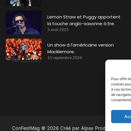
Lemon Straw et Puggy apportent
la touche anglo-saxonne à Ere.
3 août 2025
Un show à l’américaine version
Macklemore.
15 septembre 2024
Pour offrir 
cookies pour
à ces techn
de navigatio
consentement
Ac
ConFestMag ©
2026
Créé par Alpax Production