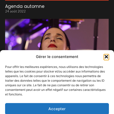
Agenda automne
24 août 2022
Gérer le consentement
Pour offrir les meilleures expériences, nous utilisons des technologies
telles que les cookies pour stocker et/ou accéder aux informations des
appareils. Le fait de consentir à ces technologies nous permettra de
traiter des données telles que le comportement de navigation ou les ID
uniques sur ce site. Le fait de ne pas consentir ou de retirer son
consentement peut avoir un effet négatif sur certaines caractéristiques
Silly Boy Blue : Une Étoile Musicale Qui Brille de
et fonctions.
Sa Propre Lueur
18 décembre 2023
Accepter