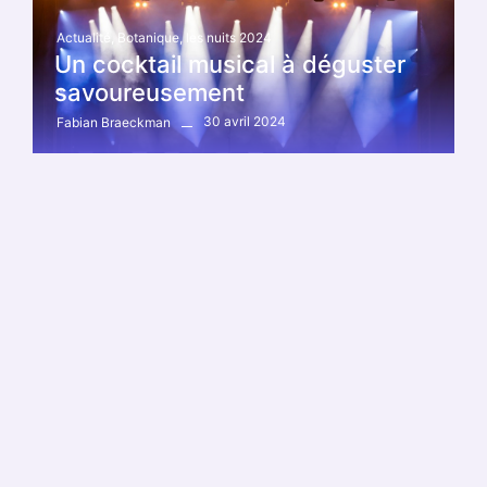
Actualité
,
Botanique
,
les nuits 2024
Un cocktail musical à déguster
savoureusement
30 avril 2024
Fabian Braeckman