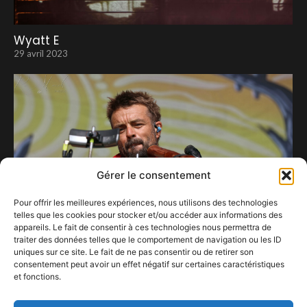
Wyatt E
29 avril 2023
Gérer le consentement
Pour offrir les meilleures expériences, nous utilisons des technologies
telles que les cookies pour stocker et/ou accéder aux informations des
appareils. Le fait de consentir à ces technologies nous permettra de
traiter des données telles que le comportement de navigation ou les ID
uniques sur ce site. Le fait de ne pas consentir ou de retirer son
consentement peut avoir un effet négatif sur certaines caractéristiques
Xavier Rudd vous berce aux sons du
et fonctions.
didgeridoo.
14 septembre 2024