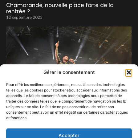
Chamarande, nouvelle place forte de la
rentrée ?
12 septembre 2023
Gérer le consentement
Pour offrir les meilleures expériences, nous utilisons des technologies
telles que les cookies pour stocker et/ou accéder aux informations des
appareils. Le fait de consentir à ces technologies nous permettra de
traiter des données telles que le comportement de navigation ou les ID
uniques sur ce site. Le fait de ne pas consentir ou de retirer son
consentement peut avoir un effet négatif sur certaines caractéristiques
Matt Pokora apporte les pizzas et assure le
et fonctions.
show à Bastogne.
5 juillet 2026
Accepter