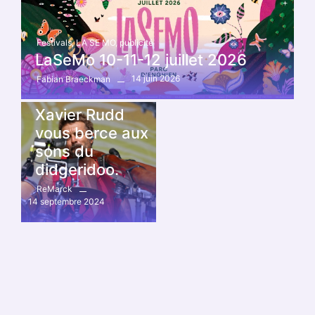
Festivals
,
LA SE MO
,
publicité
LaSeMo 10-11-12 juillet 2026
14 juin 2026
Fabian Braeckman
cabaret vert
,
Festivals
Xavier Rudd
vous berce aux
sons du
didgeridoo.
ReMarck
14 septembre 2024