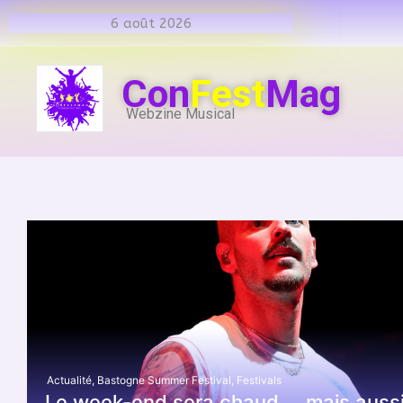
6 août 2026
Con
Fest
Mag
Webzine Musical
Actualité
,
Bastogne Summer Festival
,
Festivals
Le week-end sera chaud … mais auss