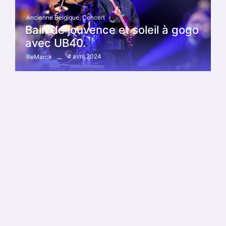
Ancienne Belgique
,
Concert
Bain de jouvence et soleil à gogo
avec UB40.
4 avril 2024
ReMarck