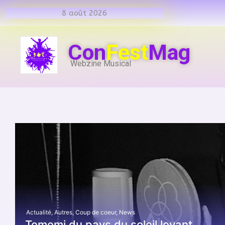
8 août 2026
Con
Fest
Mag
Webzine Musical
Actualité
,
Autres
,
Coup de coeur
,
News
Tomomi du pays du soleil levant