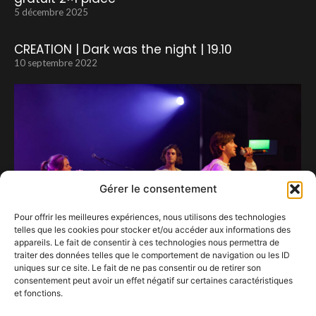
5 décembre 2025
CREATION | Dark was the night | 19.10
10 septembre 2022
Gérer le consentement
Pour offrir les meilleures expériences, nous utilisons des technologies
telles que les cookies pour stocker et/ou accéder aux informations des
appareils. Le fait de consentir à ces technologies nous permettra de
traiter des données telles que le comportement de navigation ou les ID
uniques sur ce site. Le fait de ne pas consentir ou de retirer son
consentement peut avoir un effet négatif sur certaines caractéristiques
Diego : L’Ascension Musicale d’un Artiste
et fonctions.
Multitalent à la Salle « Rotonde » »