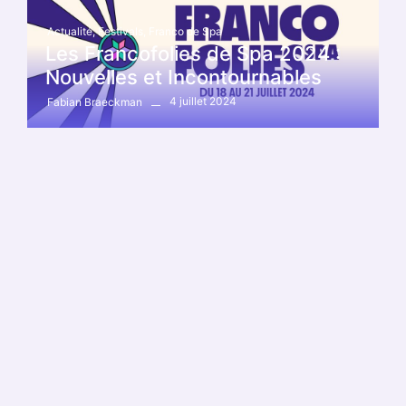
Actualité
,
Festivals
,
Franco de Spa
Les Francofolies de Spa 2024 :
Nouvelles et Incontournables
4 juillet 2024
Fabian Braeckman