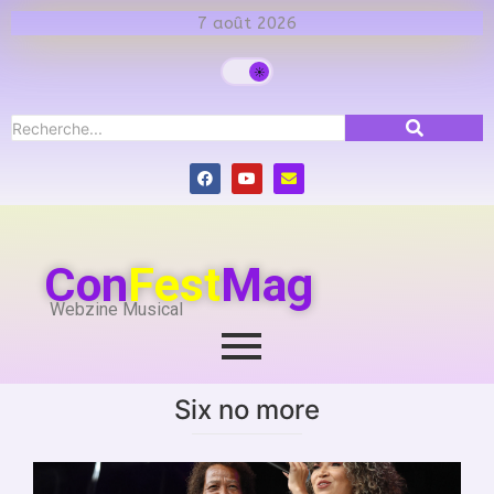
7 août 2026
Con
Fest
Mag
Webzine Musical
Six no more