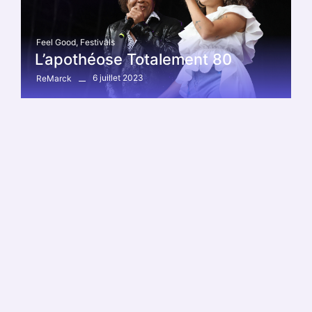
Feel Good
,
Festivals
L’apothéose Totalement 80
6 juillet 2023
ReMarck