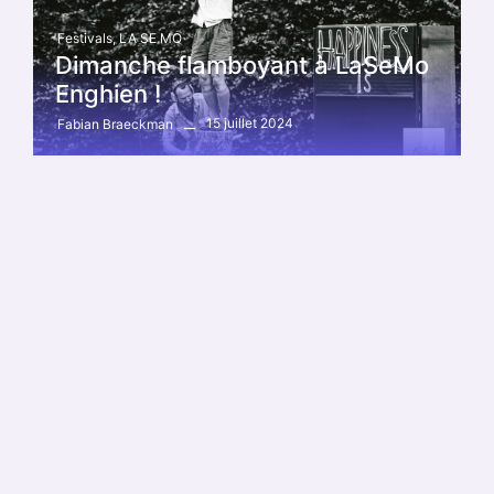
Festivals
,
LA SE MO
Dimanche flamboyant à LaSeMo
Enghien !
15 juillet 2024
Fabian Braeckman