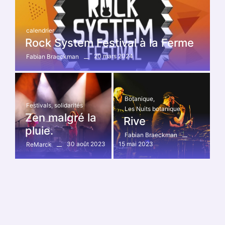
calendrier
Rock System Festival à la Ferme
20 mars 2024
Fabian Braeckman
Botanique
,
Festivals
,
solidarités
Les Nuits botanique
Zen malgré la
Rive
pluie.
Fabian Braeckman
30 août 2023
15 mai 2023
ReMarck