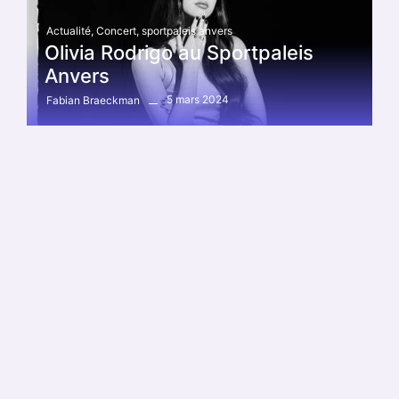
Actualité
,
Concert
,
sportpaleis anvers
Olivia Rodrigo au Sportpaleis
Anvers
5 mars 2024
Fabian Braeckman