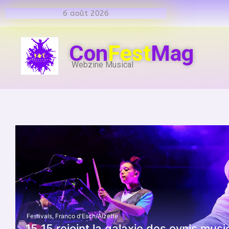
6 août 2026
Con
Fest
Mag
Webzine Musical
Festivals
,
Franco d'Esch/Alzette
15 15 rejoint la galaxie des ovnis musi