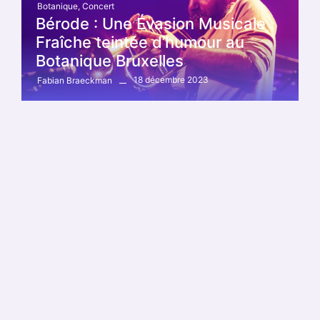
Botanique
,
Concert
Bérode : Une Évasion Musicale
Fraîche teintée d’humour au
Botanique Bruxelles
18 décembre 2023
Fabian Braeckman