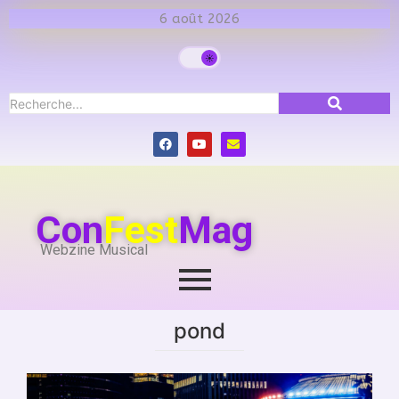
6 août 2026
Con
Fest
Mag
Webzine Musical
pond