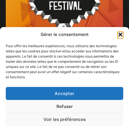
Gérer le consentement
Pour offrir les meilleures expériences, nous utilisons des technologies
telles que les cookies pour stocker et/ou accéder aux informations des
Rock System Festival à la Ferme
appareils. Le fait de consentir à ces technologies nous permettra de
20 mars 2024
traiter des données telles que le comportement de navigation ou les ID
uniques sur ce site. Le fait de ne pas consentir ou de retirer son
consentement peut avoir un effet négatif sur certaines caractéristiques
Typhoons de Royal Blood, l’album qui va vous
et fonctions.
emporter !
19 mai 2021
Accepter
Refuser
Voir les préférences
ConFestMag ©
2026
Créé par Alpax Production