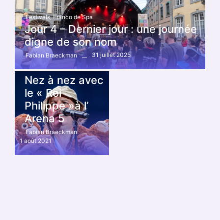
Festivals
,
Franco de Spa
Jour 4 – Dernier jour : une journée
digne de son nom
31 juillet 2025
Fabian Braeckman
Actualité
,
Autres
,
Concert
,
Festivals
Nez à nez avec
le « Roi
Philippe »à l’
Arena 5
Fabian Braeckman
1 août 2021