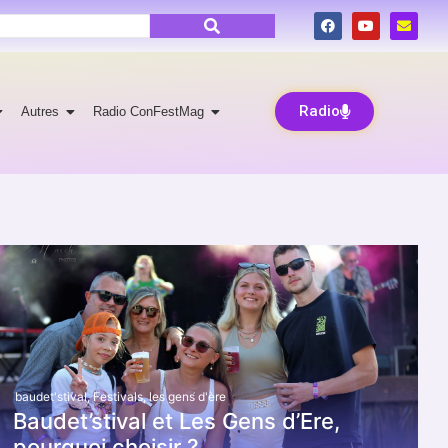
Radio
Autres
Radio ConFestMag
baudet'stival
,
Festivals
,
les gens d'ère
Baudet’stival et Les Gens d’Ere,
pourquoi choisir ?