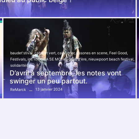
baudet'stival
,
cabaret vert
,
calendrier
,
Essones en scene
,
Feel Good
,
Festivals
,
inc'rock
,
LA SE MO
,
les gens d'ère
,
nieuwpoort beach festival
,
solidarités
D’avril à septembre, les notes vont
swinger un peu partout.
13 janvier 2024
ReMarck