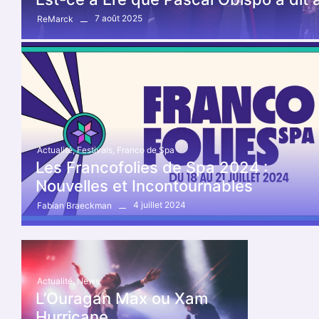
7 août 2025
ReMarck
Actualité
,
Festivals
,
Franco de Spa
Les Francofolies de Spa 2024 :
Nouvelles et Incontournables
4 juillet 2024
Fabian Braeckman
Actualité
,
News
L’Ouragan Max ou Xam
Hurricane