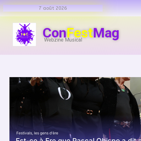
7 août 2026
Con
Fest
Mag
Webzine Musical
Festivals
,
les gens d'ère
Est-ce à Ere que Pascal Obispo a dit 