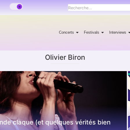
Concerts
Festivals
Interviews
Olivier Biron
ande claque (et quelques vérités bien