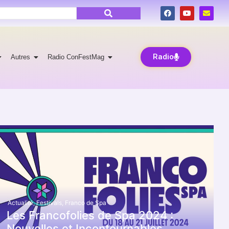
Radio
Autres
Radio ConFestMag
Actualité
,
Festivals
,
Franco de Spa
Les Francofolies de Spa 2024 :
Nouvelles et Incontournables