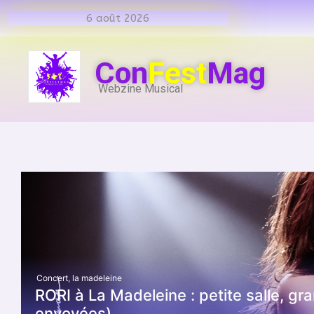
6 août 2026
Con
Fest
Mag
Webzine Musical
Concert
,
la madeleine
RORI à La Madeleine : petite salle, gr
envoyées)