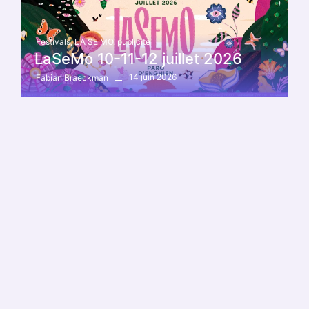
Festivals
,
LA SE MO
,
publicité
LaSeMo 10-11-12 juillet 2026
14 juin 2026
Fabian Braeckman