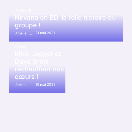
Autres
,
BD
Nirvana en BD, la folle histoire du
groupe !
21 mai 2021
Amélie
Autres
Mick Jagger et
Dave Grohl
réchauffent nos
cœurs !
19 mai 2021
Amélie