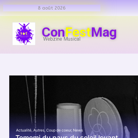
8 août 2026
Con
Fest
Mag
Webzine Musical
Actualité
,
Autres
,
Coup de coeur
,
News
Tomomi du pays du soleil levant