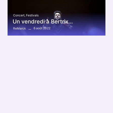
Concert
,
Festivals
Un vendredi à Bertrix…
6 août 2022
ReMarck