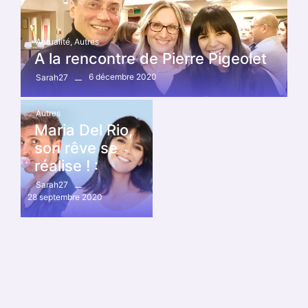
Actualité
,
Autres
A la rencontre de Pierre Pigeolet
6 décembre 2020
Sarah27
Autres
Maria Del Rio,
son rêve se
réalise ! :
Sarah27
28 septembre 2020