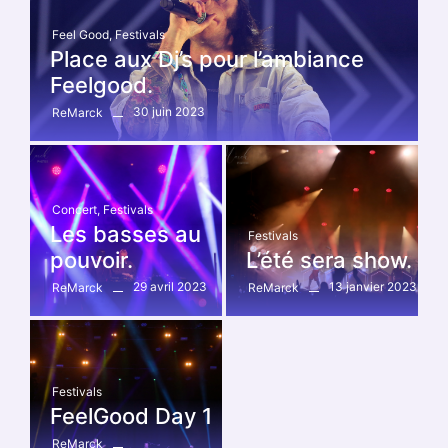
Feel Good
,
Festivals
Place aux Dj’s pour l’ambiance
Feelgood.
30 juin 2023
ReMarck
Concert
,
Festivals
Les basses au
Festivals
pouvoir.
L’été sera show.
29 avril 2023
13 janvier 2023
ReMarck
ReMarck
Festivals
FeelGood Day 1
ReMarck