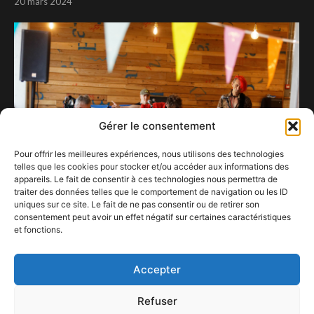
20 mars 2024
Gérer le consentement
Pour offrir les meilleures expériences, nous utilisons des technologies
telles que les cookies pour stocker et/ou accéder aux informations des
appareils. Le fait de consentir à ces technologies nous permettra de
traiter des données telles que le comportement de navigation ou les ID
uniques sur ce site. Le fait de ne pas consentir ou de retirer son
consentement peut avoir un effet négatif sur certaines caractéristiques
Des Nervous Shakes bien sauvages ont fait
et fonctions.
vibrer le Zenne Bar !
2 juillet 2023
Accepter
Refuser