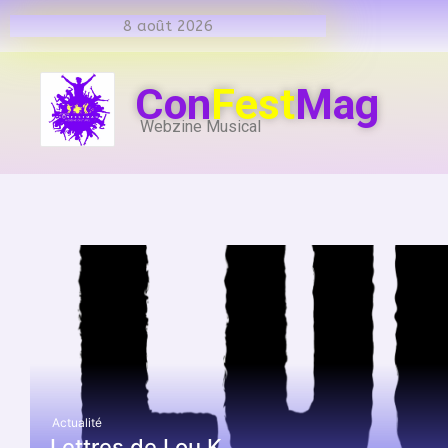
8 août 2026
Con
Fest
Mag
Webzine Musical
Actualité
Lettres de Lou K…