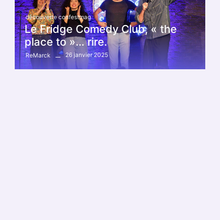
découverte confestmag
Le Fridge Comedy Club, « the
place to »… rire.
26 janvier 2025
ReMarck