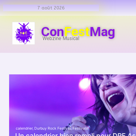
7 août 2026
Con
Fest
Mag
Webzine Musical
calendrier
,
Durbuy Rock Festival
,
Festivals
Un calendrier bien rempli pour DRF As