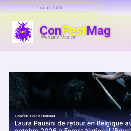
7 août 2026
Con
Fest
Mag
Webzine Musical
Concert
,
Forest National
Laura Pausini de retour en Belgique a
octobre 2026 à Forest National (Bruxe