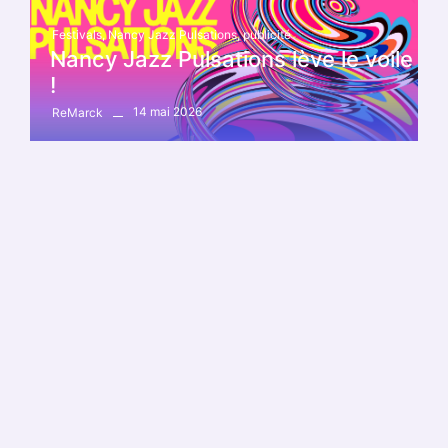
Festivals
,
Nancy Jazz Pulsations
,
publicité
Nancy Jazz Pulsations lève le voile
!
14 mai 2026
ReMarck