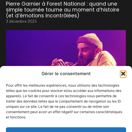
Pierre Garnier à Forest National : quand une
simple tournée tourne au moment d’histoire
(et d’émotions incontrôlées)
3 décembre 2025
Gérer le consentement
Pour offrir les meilleures expériences, nous utilisons des technologies
telles que les cookies pour stocker et/ou accéder aux informations des
appareils. Le fait de consentir à ces technologies nous permettra de
traiter des données telles que le comportement de navigation ou les ID
uniques sur ce site. Le fait de ne pas consentir ou de retirer son
consentement peut avoir un effet négatif sur certaines caractéristiques
Bérode : Une Évasion Musicale Fraîche teintée
et fonctions.
d’humour au Botanique Bruxelles
18 décembre 2023