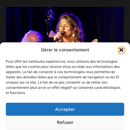
Gérer le consentement
Pour offrir les meilleures expériences, nous utilisons des technologies
telles que les cookies pour stocker et/ou accéder aux informations des
appareils. Le fait de consentir à ces technologies nous permettra de
traiter des données telles que le comportement de navigation ou les ID
uniques sur ce site. Le fait de ne pas consentir ou de retirer son
consentement peut avoir un effet négatif sur certaines caractéristiques
Manon Hansay tout en charme, en sensualité
et fonctions.
et en full band a séduit le Whalll
24 octobre 2023
Accepter
Refuser