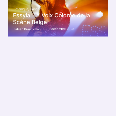
Botanique
,
Concert
Essyla: La Voix Colorée de la
Scène Belge
3 décembre 2023
Fabian Braeckman