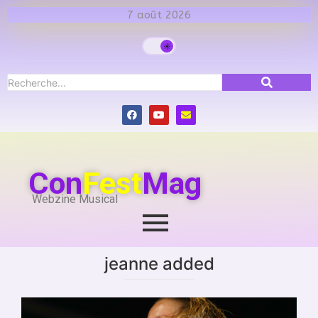
7 août 2026
Con
Fest
Mag
Webzine Musical
jeanne added