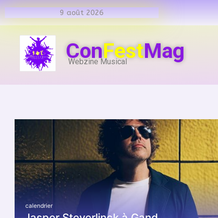
9 août 2026
Con
Fest
Mag
Webzine Musical
calendrier
Jasper Steverlinck à Gand