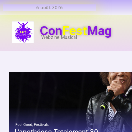
6 août 2026
Con
Fest
Mag
Webzine Musical
Feel Good
,
Festivals
L’apothéose Totalement 80