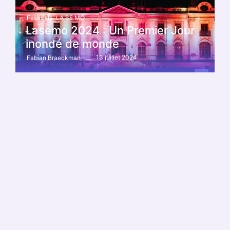
Festivals
,
LA SE MO
Lasemo 2024 : Un Premier Jour
inondé de monde
13 juillet 2024
Fabian Braeckman