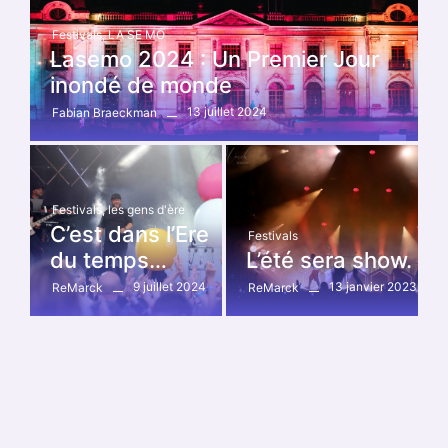
Festivals
,
LA SE MO
Lasemo 2024 : Un Premier Jour
inondé de monde
13 juillet 2024
Fabian Braeckman
Festivals
,
les gens d'ère
C’est dans l’Ere
Festivals
du temps…
L’été sera show.
9 juillet 2024
13 janvier 2023
ReMarck
ReMarck