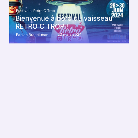
Festivals
,
Retro C Trop
Bienvenue à bord du vaisseau
RETRO C TROP !
23 mars 2024
Fabian Braeckman