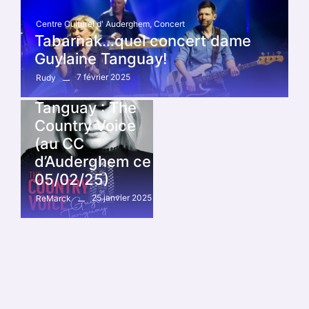
Centre Culturel d' Auderghem
,
Concert
Tabarnak…quel concert dame
Guylaine Tanguay!
Concert
7 février 2025
Rudy
Guylaine
Tanguay : The
Country Voice
(au CC
d’Auderghem ce
05/02/25)
25 janvier 2025
ReMarck