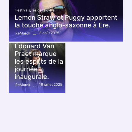
Festivals
,
les gens d'ère
Lemon Straw et Puggy apportent
la touche anglo-saxonne à Ere.
3 août 2025
ReMarck
baudet'stival
,
Festivals
Edouard Van
Praet marque
les esprits de la
journée
inaugurale.
19 juillet 2025
ReMarck