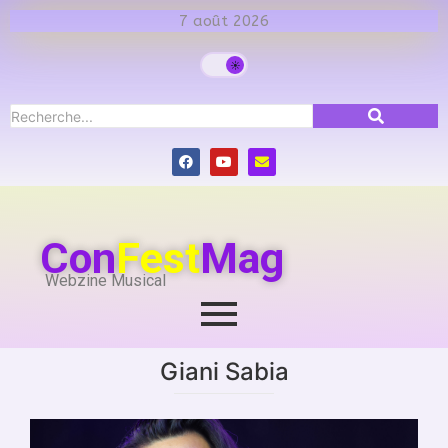
7 août 2026
Con
Fest
Mag
Webzine Musical
Giani Sabia