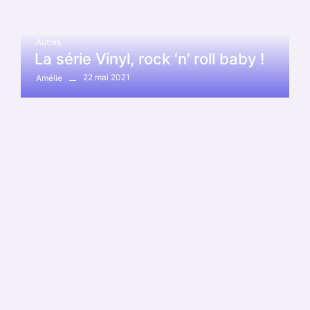
Autres
La série Vinyl, rock ‘n’ roll baby !
22 mai 2021
Amélie